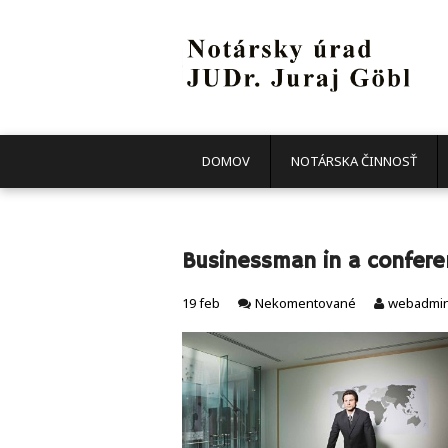
DOMOV
NOTÁRSKA ČINNOSŤ
Businessman in a confer
19
feb
Nekomentované
webadmi