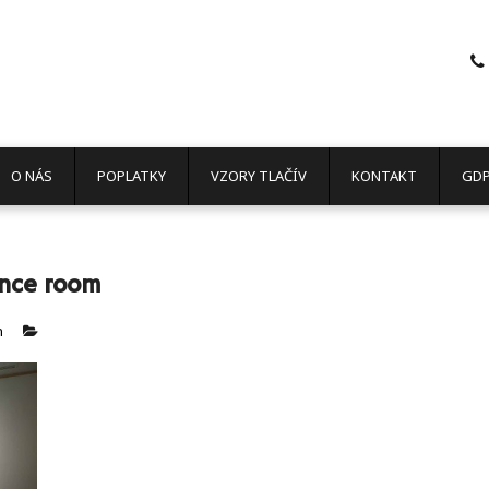
O NÁS
POPLATKY
VZORY TLAČÍV
KONTAKT
GD
ence room
n