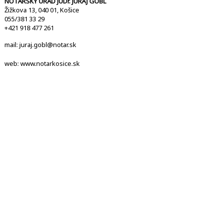
NOTÁRSKY ÚRAD JUDr. JURAJ GÖBL
Žižkova 13, 040 01, Košice
055/381 33 29
+421 918 477 261
mail:
juraj.gobl@notar.sk
web:
www.notarkosice.sk