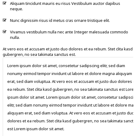
Aliquam tincidunt mauris eu risus Vestibulum auctor dapibus
neque.
Nunc dignissim risus id metus cras ornare tristique elit.
Vivamus vestibulum nulla nec ante Integer malesuada commodo
nulla.
At vero eos et accusam et justo duo dolores et ea rebum. Stet clita kasd
gubergren, no sea takimata sanctus est.
sed diam
Lorem ipsum dolor sit amet, consetetur sadipscing el
gna aliquyam
nonumy eirmod tempor invidunt ut labore et dolore
 duo dolores et
erat, sed diam voluptua. At vero eos et accusam et j
nctus est Lorem
ea rebum. Stet clita kasd gubergren, no sea takimat
etur sadipscing
ipsum dolor sit amet. Lorem ipsum dolor sit amet, c
 et dolore magna
elitr, sed diam nonumy eirmod tempor invidunt ut l
 et justo duo
aliquyam erat, sed diam voluptua. At vero eos et acc
akimata sanctus
dolores et ea rebum. Stet clita kasd gubergren, no s
est Lorem ipsum dolor sit amet.